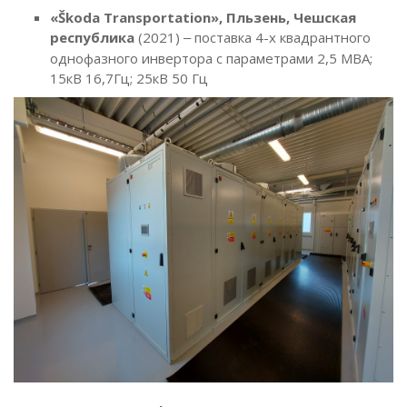
«Škoda Transportation», Пльзень, Чешская
республика
(2021)
поставка 4-х квадрантного
–
однофазного инвертора с параметрами 2,5 МВА;
15кВ 16,7Гц; 25кВ 50 Гц