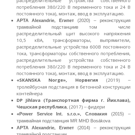
распределительные устройства собственного
потребления 380/220 В переменного тока и 24 В
постоянного тока), монтаж, ввод в эксплуатацию.
APTA Alexandrie, Египет
(2020) – реконструкция
в том числе
трамвайной подстанции
распределительный щит высокого напряжения
10,5 кВА, трансформаторы, выпрямители,
распределительные устройства 600В постоянного
тока, трансформаторы собственного потребления,
распределительные устройства собственного
потребления 380/220 В переменного тока и 24 В
постоянного тока), монтаж, ввод в эксплуатацию.
«SKANSKA Norge», Норвегия
(2019)
–
тролейбусная подстанция в бетонной конструкции
контейнера
DP Jihlava (Транспортная фирма г. Йихлава),
Чешская республика
, (2017)
фидери
–
«
»
Power
Service
Int. s.r.o.
, Словакия
(2015) –
трамвайная подставнция MR MHD Bosákova
APTA Alexandrie, Египет
(2014) – реконструкция
трамвайной подстанции