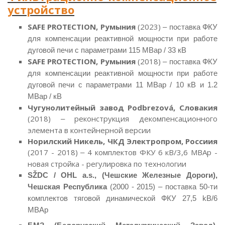
устройство
SAFE PROTECTION, Румыния
(2023)
– поставка ФКУ
для компенсации реактивной мощности при работе
дуговой печи с параметрами 115 МВар / 33 кВ
SAFE PROTECTION, Румыния
(2018)
– поставка ФКУ
для компенсации реактивной мощности при работе
дуговой печи с параметрами 11 МВар / 10 кВ и 1.2
МВар / кВ
Чугунолитейный завод Podbrezová, Словакия
(2018)
реконструкция декомпенсационного
–
элемента в контейнерной версии
Норилский Никель, ЧКД Электропром, Россиия
(2017 - 2018)
4 комплектов ФКУ 6 кВ/3,6 МВАр -
–
новая стройка - регулировка по технологии
SŽDC / OHL a.s., (Чешские Железные Дороги),
Чешская Республика
(2000 - 2015) – поставка 50-ти
комплектов тяговой динамической ФКУ 27,5
kВ
/6
MВАр