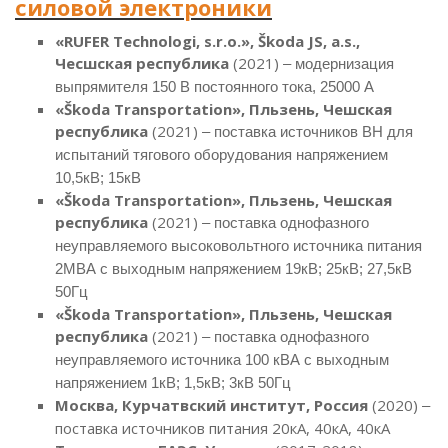
силовой электроники
«RUFER Technologi, s.r.o.», Škoda JS, a.s.,
Чесшская республика
(2021)
– модернизация
выпрямителя 150 В постоянного тока, 25000 А
«Škoda Transportation», Пльзень, Чешская
республика
(2021)
– поставка источников ВН для
испытаний тягового оборудования напряжением
10,5кВ; 15кВ
«Škoda Transportation», Пльзень, Чешская
республика
(2021)
– поставка однофазного
неуправляемого высоковольтного источника питания
2МВА с выходным напряжением 19кВ; 25кВ; 27,5кВ
50Гц
«Škoda Transportation», Пльзень, Чешская
республика
(2021)
– поставка однофазного
неуправляемого источника 100 кВА с выходным
напряжением 1кВ; 1,5кВ; 3кВ 50Гц
Москва, Курчатвский институт, Россия
(2020)
–
поставка источников питания 20кА, 40кА, 40кА