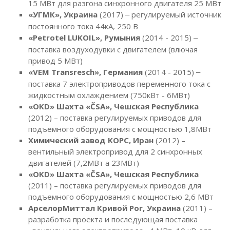
15 МВт для разгона синхронного двигателя 25 МВт
«УГМК», Украина
(2017)
регулируемый источник
–
постоянного тока 44кА, 250 В
«Petrotel LUKOIL», Румыния
(2014 - 2015)
–
поставка воздуходувки с двигателем (влючая
привод 5 МВт)
«VEM Transresch», Германия
(2014 - 2015)
–
поставка 7 электроприводов переменного тока с
жидкостным охлаждением (750кВт - 6МВт)
«OKD» Шахта «ČSA», Чешская Республика
(2012) – поставка регулируемых приводов для
подъемного оборудования с мощностью 1,8МВт
Химический завод KOPC, Иран
(2012) –
вентильный электропривод для 2 синхронных
двигателей (7,2МВт a 23МВт)
«OKD» Шахта «ČSA», Чешская Республика
(2011) – поставка регулируемых приводов для
подъемного оборудования с мощностью 2,6 МВт
АрселорМиттал Кривой Рог, Украина
(2011) –
разработка проекта и последующая поставка