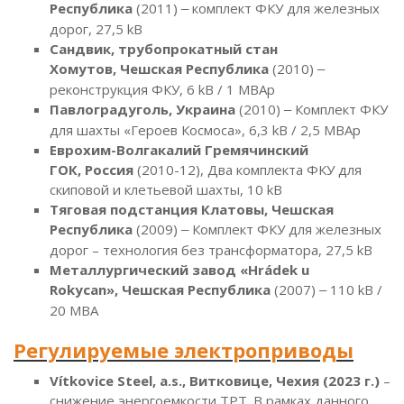
Республика
(2011)
комплект ФКУ для железных
–
дорог, 27,5 kB
Сандвик, трубопрокатный стан
Хомутов, Чешская Республика
(2010)
–
реконструкция ФКУ, 6 kB / 1 МВАр
Павлоградуголь, Украина
(2010)
Комплект ФКУ
–
для шахты «Героев Космоса», 6,3 kB / 2,5 МВАр
Еврохим-Волгакалий Гремячинский
ГОК, Россия
(2010-12), Два комплекта ФКУ для
скиповой и клетьевой шахты, 10 kB
Тяговая подстанция Клатовы, Чешская
Республика
(2009)
Комплект ФКУ для железных
–
дорог – технология без трансформатора, 27,5 kB
Металлургический завод «Hrádek u
Rokycan», Чешская Республика
(2007)
110 kB /
–
20 МВА
Регулируемые электроприводы
Vítkovice Steel, a.s., Витковице, Чехия (2023 г.)
–
снижение энергоемкости ТРТ. В рамках данного