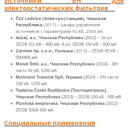
Источники ВН для
электростатических фильтров
ČEZ Ledvice (Электростанция), Чешская
Республика
(2017)
шкафы управления
–
источников с параметрами 92 kВ, 2500 мА
Autel, a.s
.,
Чешская Республика
(2012) –
16
шт.
ZEOB 111
kВ
–
800
мA
, 8
шт.
ZEOB 150
kВ
–
600
мA
Zarmen Sp. z.o.o., Польша
(2015)
–
ZEOB
92
kВ
–
50
0
/800
мA
Mondi Štětí, a.s., Чешская Республика
(2014)
–
ВН
часть 92 кВ, 1250 мА
Metinvest Trametal SpA, Украина
(2014)
–
VN части
150 кВ, 1250 мА
Teplárna České Budějovice (Теплоцентраль),
Чешская Республика
(2013) – ZEOB 150 кВ - 500 мВ
Plzeňská энергетика, Чешская Республика
(2012) –
ZEOB 92kВ-500 мA
Специальные применения