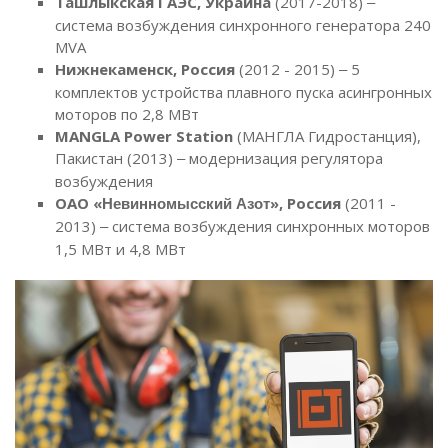
Ташлыкская ГАЭС, Украина
(2017-2018)
–
система возбуждения синхронного генератора 240
МVA
Нижнекаменск, Россия
(2012 - 2015)
5
–
комплектов устройства плавного пуска асингронных
моторов по 2,8 МВт
MANGLA Power Station
(МАНГЛА Гидростанция),
Пакистан (2013)
модернизация регулятора
–
возбуждения
ОАО «
», Россия
(2011 -
Невинномысский Азот
2013)
система возбуждения синхронных моторов
–
1,5 МВт и 4,8 МВт