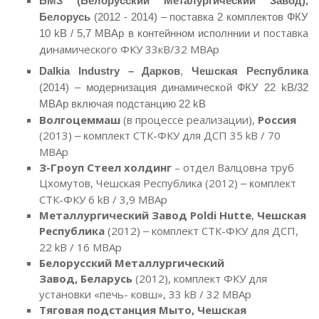
БМЗ (Белорусский Металургический Завод),
Белорусь
(2012 - 2014) – поставка 2 комплектов ФКУ
и поставка
10
kВ
/ 5,7
MВАр
в контейнном исполннии
динамического ФКУ 33кВ/32 МВАр
Dalkia
Industry
– Дарков
,
Чешская Республика
(2014) – модернизация динамической ФКУ 22
kВ
/32
MВАр включая подстанцию
22
kВ
Волгоцеммаш
(в процессе реализации),
Россия
(2013)
омплект СТК-ФКУ для ДСП 35 kB / 70
– к
МВАр
З-Гроуп Стеел холдинг
– отдел Валцовна труб
Цхомутов, Чешская Республика (2012)
омплект
– к
СТК-ФКУ 6 kB / 3,9 МВАр
Металлургический Завод Poldi Hutte
,
Чешская
Республика
(2012)
комплект СТК-ФКУ для ДСП,
–
22 kB / 16 МВАр
Белорусский Металлургический
Завод, Беларусь
(2012), комплект ФКУ для
установки «печь- ковш», 33 kB / 32 МВАр
Тяговая подстанция Мыто, Чешская