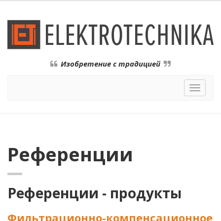
Изобретение с традицией
Toggle
navigat
Референции
Референции - продукты
Фильтрационно-компенсационное