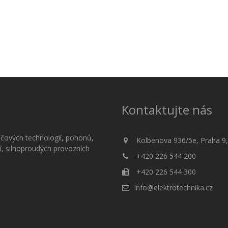
Kontaktujte nás
čových technologií, pohonů,
Kolbenova 936/5e, Praha 9,
í, silnoproudých provozních
+420 226 544 200
+420 226 544 300
info@elektrotechnika.cz