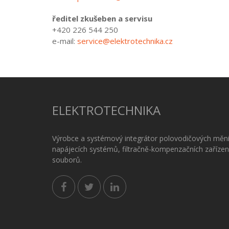
ředitel zkušeben a servisu
+420 226 544 250
e-mail:
service@elektrotechnika.cz
ELEKTROTECHNIKA
Výrobce a systémový integrátor polovodičových měni
napájecích systémů, filtračně-kompenzačních zařízen
souborů.