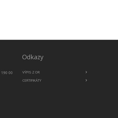
Odkazy
VÝPIS Z OR
 190 00
CERTIFIKÁTY