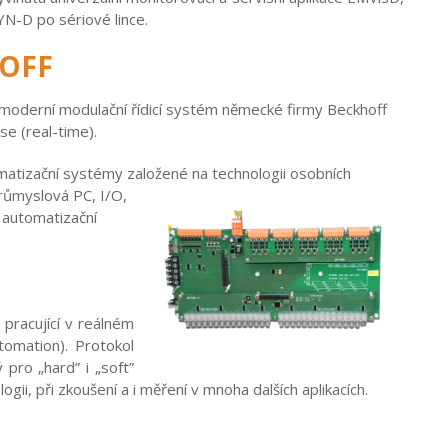
N-D po sériové lince.
HOFF
oderní modulační řídicí systém německé firmy Beckhoff
e (real-time).
atizační systémy založené na technologii osobních
průmyslov
á PC, I/O,
 automatizační
pracující v reálném
tomation). Protokol
ro „hard” i „soft”
gii, při zkoušení a i měření v mnoha dalších aplikacích.