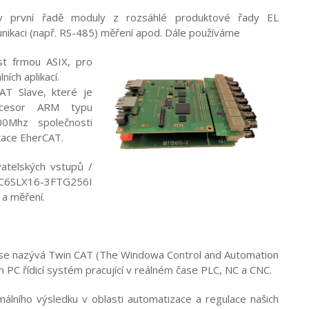
v první řadě moduly z rozsáhlé produktové řady EL
munikaci (např. RS-485) měření apod. Dále používáme
st frmou ASIX, pro
ích aplikací.
CAT Slave, které je
cesor ARM typu
0Mhz společnosti
ikace EherCAT.
atelských vstupů /
 XC6SLX16-3FTG256I
 a měření.
 se nazývá Twin CAT (The Windowa Control and Automation
PC řídicí systém pracující v reálném čase PLC, NC a CNC.
lního výsledku v oblasti automatizace a regulace našich