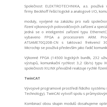
Společnost ELEKTROTECHNIKA, a.s. používá 
firmy Beckhoff řešící logické a analogové I/O, ko
moduly, vyvíjené na zakázku pro naši společno
řízení výkonových polovodičových zařízení a speciáln
Jedná se o inteligentní zařízení typu Ethernet
vybaveno FPGA a procesorem ARM. Pro
ATSAME70Q20B-CN s taktovací frekvencí 30
Microchip se používá především jako řadič komun
Výkonné FPGA (14500 logických buněk, 232 uživ
výstupů, komunikační rychlost 3,2 Gb/s) typu
společnosti XILINX převážně realizuje rychlé řízení
TwinCAT
Vývojové programové prostředí řídicího systému
Technology). TwinCAt vytvoří spolu s průmyslovým 
Kombinací obou skupin modulů dosahujeme optimá