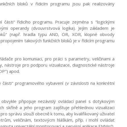
unkčních bloků v řídicím programu jsou pak realizovány
ní části" řídicího programu. Pracuje zejména s "logickými
vými operandy (dvouvrstvová logika). Jejím základem je
loků" (např. hradla typu AND, OR, XOR, klopné obvody
m propojením takových funkčních bloků je v řídicím programu
ládače pro komuniaci, pro práci s parametry, veličinami a
ky, nástroje pro podporu vizualizace, diagnostické nástroje
OP") apod.
 části" programového vybavení (v závislosti na konkrétní
obvykle připojuje nezávislý ovládací panel s dotykovým
ch skříně a jeho program zajištuje přehlednou vizualizaci
 pro správu slouží obecně k tomu, aby kvalifikovaný uživatel
etrům, veličinám, textovýcm hláškám, příp. i mohl ovládat
yvinuta univerzální monitorovací a servisní aplikace EMVisD,