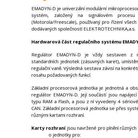
EMADYN-D je univerzální modulární mikroprocesor
systém, založený na signálovém proces
(Motorola/Freescale), používaný pro řízení všech 
dodávaných společností ELEKTROTECHNIKA,a.s.
Hardwarová část regulačního systému EMA
Regulátor EMADYN-D je vždy sestaven z ně
standardních jednotek (zásuvných karet), umístě
regulační vaně. Výsledná sestava závisí na konkrétn
rosahu požadovaných funkcí.
Základní procesorová jednotka je jednotná a obs
regulátor EMADYN-D. Její součástí jsou napájecí
typu RAM a Flash, a jsou z ní vyvedeny 4 sériové
CAN. Základní procesorová jednotka se přes systé
různými kartami rozhraní.
Karty rozhraní
jsou navržené pro plnění různých
o jednotky pro: