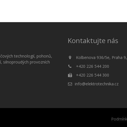
Kontaktujte nás
čových technologií, pohonů,
Kolbenova 936/5e, Praha 9,
í, silnoproudých provozních
+420 226 544 200
+420 226 544 300
info@elektrotechnika.cz
Podmínk