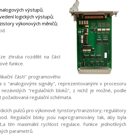
analogových výstupů;
yvedení logických výstupů;
anzistory výkonových měničů;
od.
lze zhruba rozdělit na část
mové funkce.
plikační části" programového
a s "analogovými signály", reprezentovanými v procesoru
ezávislých "regulačních bloků", z nichž je možné, podle
t požadovaná regulační schémata.
dicích pulzů pro výkonové tyristory/tranzistory; regulátory
pod. Regulační bloky jsou naprogramovány tak, aby byla
a tím maximální rychlost regulace. Funkce jednotlivých
lných parametrů.