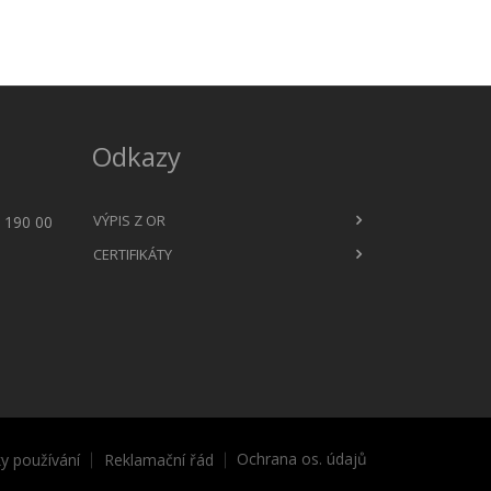
Odkazy
VÝPIS Z OR
 190 00
CERTIFIKÁTY
Ochrana os. údajů
y používání
Reklamační řád