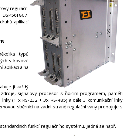
ový regulační
u DSP56F807
druhů aplikací
DYN
kolika typů
ných v kovové
í aplikaci a na
ahuje ji každý
 zdroje, signálový procesor s řídicím programem, paměti
 linky (1 x RS-232 + 3x RS-485) a dále 3 komunikační linky
movou sběrnici na zadní straně regulační vany propojuje s
 standardních funkcí regulačního systému. Jedná se např.