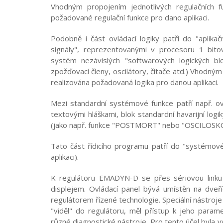
Vhodným propojením jednotlivých regulačních f
požadované regulační funkce pro dano aplikaci.
Podobně i část ovládací logiky patří do "aplikač
signály", reprezentovanými v procesoru 1 bito
systém nezávislých "softwarových logických b
zpožďovací členy, oscilátory, čítače atd.) Vhodný
realizována požadovaná logika pro danou aplikaci.
Mezi standardní systémové funkce patří např. ov
textovými hláškami, blok standardní havarijní logi
(jako např. funkce "POSTMORT" nebo "OSCILOSK
Tato část řídicího programu patří do "systémové
aplikaci).
K regulátoru EMADYN-D se přes sériovou linku 
displejem. Ovládací panel bývá umístěn na dveří
regulátorem řízené technologie. Speciální nástroje
"viděl" do regulátoru, měl přístup k jeho param
různé diagnostické nástroje. Pro tento účel byla v