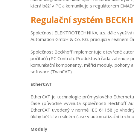
která běží v PC a komunikuje s regulátorem EMADY
Regulační systém BECK
Společnost ELEKTROTECHNIKA, a.s. dále využívá m
Automation GmbH & Co. KG. pracující v reálném čas
Společnost Beckhoff implementuje otevřené autom
počítačů (PC Control). Produktová řada zahrnuje 
komunikační komponenty, měřící moduly, pohony a
software (TwinCAT).
EtherCAT
EtherCAT je technologie průmyslového Ethernetu 
čase (původně vyvinuta společností Beckhoff Au
EtherCAT uvedený v normě IEC 61158 je vhodný p
úlohy běžící v reálném čase v automatizační technolo
Moduly