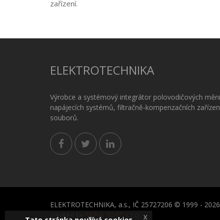
zařízení.
ELEKTROTECHNIKA
Výrobce a systémový integrátor polovodičových měni
napájecích systémů, filtračně-kompenzačních zařízen
souborů.
ELEKTROTECHNIKA, a.s., IČ 25727206 © 1999 - 2026
created by
SEPIA SOFT s.r.o.
x
Tato stránka používá cookies