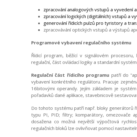
zpracování analogových vstupů a vyvedení 
zpracování logických (digitálních) vstupů a v
generování řídicích pulzů pro tyristory a tr
zpracovávání optických vstupů a výstupů ap
Programové vybavení regulačního systému
Řídicí program, běžící v signálovém procesoru, 
regulační, část ovládací logiky a standardní systé
Regulační část řídicího programu
patří do "a
vybavení konkrétního regulátoru. Pracuje zejmén
16bitovými operandy. Jejím základem je systém n
pořadavků dané aplikace, stavebnicově sestavova
Do tohoto systému patří např. bloky generátorů ří
typu PI, PID; filtry; komparátory, omezovače a
dosažena co možná největší výpočtová rychlost,
regulačních bloků lze ovlivňovat pomocí nastavite